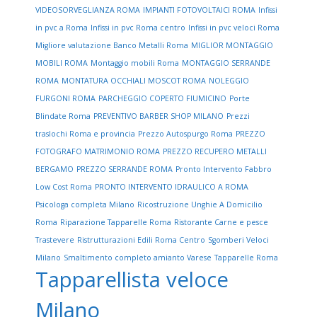
VIDEOSORVEGLIANZA ROMA
IMPIANTI FOTOVOLTAICI ROMA
Infissi
in pvc a Roma
Infissi in pvc Roma centro
Infissi in pvc veloci Roma
Migliore valutazione Banco Metalli Roma
MIGLIOR MONTAGGIO
MOBILI ROMA
Montaggio mobili Roma
MONTAGGIO SERRANDE
ROMA
MONTATURA OCCHIALI MOSCOT ROMA
NOLEGGIO
FURGONI ROMA
PARCHEGGIO COPERTO FIUMICINO
Porte
Blindate Roma
PREVENTIVO BARBER SHOP MILANO
Prezzi
traslochi Roma e provincia
Prezzo Autospurgo Roma
PREZZO
FOTOGRAFO MATRIMONIO ROMA
PREZZO RECUPERO METALLI
BERGAMO
PREZZO SERRANDE ROMA
Pronto Intervento Fabbro
Low Cost Roma
PRONTO INTERVENTO IDRAULICO A ROMA
Psicologa completa Milano
Ricostruzione Unghie A Domicilio
Roma
Riparazione Tapparelle Roma
Ristorante Carne e pesce
Trastevere
Ristrutturazioni Edili Roma Centro
Sgomberi Veloci
Milano
Smaltimento completo amianto Varese
Tapparelle Roma
Tapparellista veloce
Milano