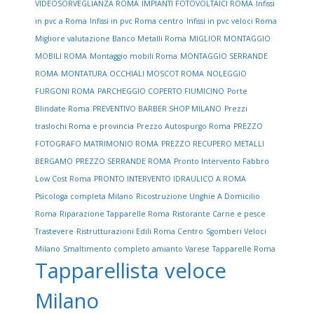
VIDEOSORVEGLIANZA ROMA
IMPIANTI FOTOVOLTAICI ROMA
Infissi
in pvc a Roma
Infissi in pvc Roma centro
Infissi in pvc veloci Roma
Migliore valutazione Banco Metalli Roma
MIGLIOR MONTAGGIO
MOBILI ROMA
Montaggio mobili Roma
MONTAGGIO SERRANDE
ROMA
MONTATURA OCCHIALI MOSCOT ROMA
NOLEGGIO
FURGONI ROMA
PARCHEGGIO COPERTO FIUMICINO
Porte
Blindate Roma
PREVENTIVO BARBER SHOP MILANO
Prezzi
traslochi Roma e provincia
Prezzo Autospurgo Roma
PREZZO
FOTOGRAFO MATRIMONIO ROMA
PREZZO RECUPERO METALLI
BERGAMO
PREZZO SERRANDE ROMA
Pronto Intervento Fabbro
Low Cost Roma
PRONTO INTERVENTO IDRAULICO A ROMA
Psicologa completa Milano
Ricostruzione Unghie A Domicilio
Roma
Riparazione Tapparelle Roma
Ristorante Carne e pesce
Trastevere
Ristrutturazioni Edili Roma Centro
Sgomberi Veloci
Milano
Smaltimento completo amianto Varese
Tapparelle Roma
Tapparellista veloce
Milano