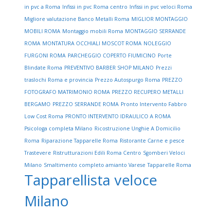
in pvc a Roma
Infissi in pvc Roma centro
Infissi in pvc veloci Roma
Migliore valutazione Banco Metalli Roma
MIGLIOR MONTAGGIO
MOBILI ROMA
Montaggio mobili Roma
MONTAGGIO SERRANDE
ROMA
MONTATURA OCCHIALI MOSCOT ROMA
NOLEGGIO
FURGONI ROMA
PARCHEGGIO COPERTO FIUMICINO
Porte
Blindate Roma
PREVENTIVO BARBER SHOP MILANO
Prezzi
traslochi Roma e provincia
Prezzo Autospurgo Roma
PREZZO
FOTOGRAFO MATRIMONIO ROMA
PREZZO RECUPERO METALLI
BERGAMO
PREZZO SERRANDE ROMA
Pronto Intervento Fabbro
Low Cost Roma
PRONTO INTERVENTO IDRAULICO A ROMA
Psicologa completa Milano
Ricostruzione Unghie A Domicilio
Roma
Riparazione Tapparelle Roma
Ristorante Carne e pesce
Trastevere
Ristrutturazioni Edili Roma Centro
Sgomberi Veloci
Milano
Smaltimento completo amianto Varese
Tapparelle Roma
Tapparellista veloce
Milano