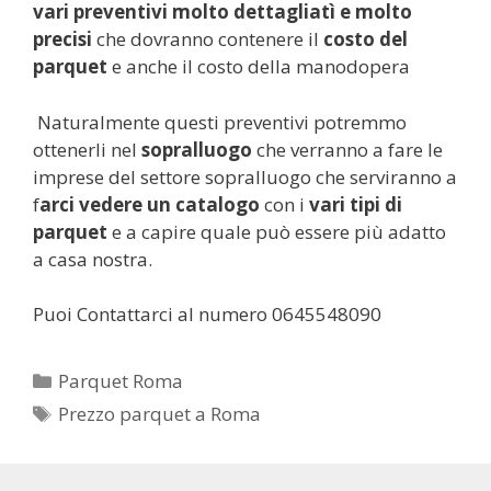
vari preventivi molto dettagliatì e molto
precisi
che dovranno contenere il
costo del
parquet
e anche il costo della manodopera
Naturalmente questi preventivi potremmo
ottenerli nel
sopralluogo
che verranno a fare le
imprese del settore sopralluogo che serviranno a
f
arci vedere un catalogo
con i
vari tipi di
parquet
e a capire quale può essere più adatto
a casa nostra.
Puoi Contattarci al numero 0645548090
Categorie
Parquet Roma
Tag
Prezzo parquet a Roma